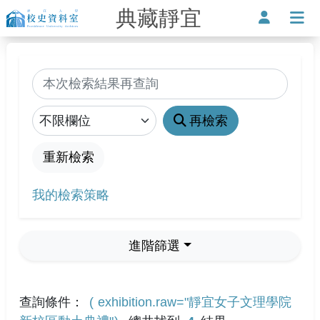
典藏靜宜
靜宜大學-校史資料室
使用者
打
搜尋
縮小查詢範圍
再檢索
重新檢索
我的檢索策略
進階篩選
查詢條件：
exhibition.raw="靜宜女子文理學院