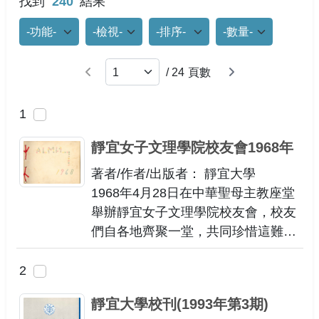
找到
240
結果
功能選項
檢視模式
排列
每頁筆數
上一頁
下一頁
/
24
頁數
1
靜宜女子文理學院校友會1968年
著者/作者/出版者： 靜宜大學
1968年4月28日在中華聖母主教座堂
舉辦靜宜女子文理學院校友會，校友
們自各地齊聚一堂，共同珍惜這難得
的重逢時刻。於餐敘之間回顧往昔、
交流近況，情誼在歲月的淬鍊中愈發
2
深厚，為彼此留下溫馨而珍貴的回
靜宜大學校刊(1993年第3期)
憶。