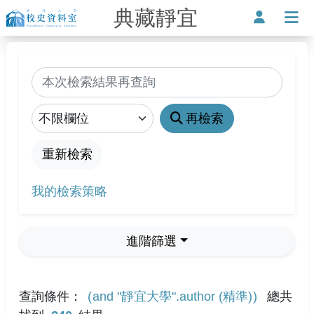
典藏靜宜
靜宜大學-校史資料室
使用者
打
搜尋
縮小查詢範圍
再檢索
重新檢索
我的檢索策略
進階篩選
查詢條件：
and "靜宜大學".author (精準)
總共