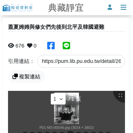
典藏靜宜
靜宜大學-校史資料室
使用者
打
蓋夏姆姆與修女們先後到北平及韓國避難
分享至臉書
分享至Line
676
0
引用連結：
複製連結
/
1
頁
P01-MS-00046.jpg (3024 × 3802)