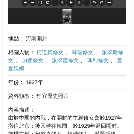
地點： 河南開封
相關人物：
柯道真修女
、
韓瑞修女
、
派翠斯修
女
、
加娜修女
、
派翠霞修女
、
瑪利修女
、
蓋
夏姆姆
年份： 1927年
資料類型： 靜宜歷史照片
內容描述：
由於中國的内戰，在開封的主顧修女會於1927年
撤往北京；後又轉往韓國，於1929年返回開封。
前排左起：柯道真修女，韓瑞修女，派翠斯修