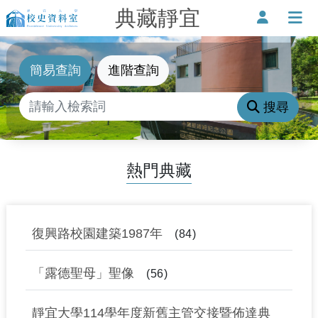
典藏靜宜
靜宜大學-校史資料室
使用者
打
簡易查詢
進階查詢
搜尋
熱門典藏
復興路校園建築1987年
84
「露德聖母」聖像
56
靜宜大學114學年度新舊主管交接暨佈達典