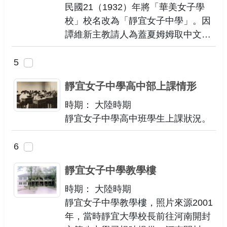
民國21（1932）年將「華美女子學
校」校名改為「靜宜女子中學」。因
譚維新主教請人為蓋夏姆姆取中文名
字「陸靜宜」，全校師生一致要求用
「靜宜」做為校名，一方面表示對姆
5
姆崇敬之意，一方面也紀念她創辦學
靜宜女子中學高中部上課情形
校。9 月12 日開學時有學生287 名。
時期： 大陸時期
靜宜女子中學高中班學生上課狀況。
6
靜宜女子中學教學樓
時期： 大陸時期
靜宜女子中學教學樓，照片來源2001
年，當時靜宜大學校長前往河南開封