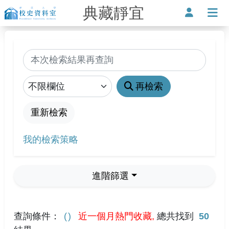
典藏靜宜
靜宜大學-校史資料室
使用者
打
搜尋
縮小查詢範圍
再檢索
重新檢索
我的檢索策略
進階篩選
查詢條件：
近一個月熱門收藏,
總共找到
50