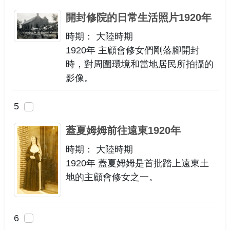
Mary-of-the-Woods）的六位修女，
開封修院的日常生活照片1920年
啟程前往中國河南開封（E. Kaifeng,
China）海外傳教區的畫面。 這個期
時期： 大陸時期
盼已久的日子終於來臨。慶祝活動是
1920年 主顧會修女們剛落腳開封
在聖米迦勒慶日（Feast of St.
時，對周圍環境和當地居民所拍攝的
Michael），於印第安納州聖母無原
影像。
罪大教堂舉行。由約翰·查特蘭（J.
Chartrand）榮譽主教和約瑟夫·塔科
5
尼（Joseph Tacconi）榮譽主教主持
蓋夏姆姆前往遠東1920年
儀式。 全體學生一同送別了這六位修
女離開教堂，她們隨後搭乘汽車前往
時期： 大陸時期
特雷霍特（Terre Haute），那是她們
1920年 蓋夏姆姆是首批踏上遠東土
漫長東方之旅的第一站。 與修女們同
地的主顧會修女之一。
行的還有來自賓州布拉多克
（Braddock, Pa.）的高福德神父
（Fathers Francis X. Clougherty），
6
費城的羅頓神父（Howard