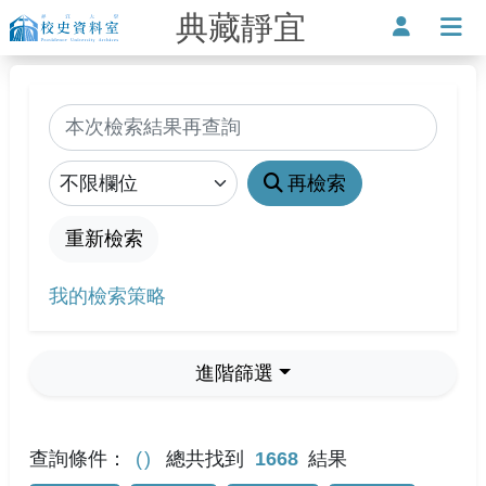
典藏靜宜
靜宜大學-校史資料室
使用者
打
搜尋
縮小查詢範圍
再檢索
重新檢索
我的檢索策略
進階篩選
查詢條件：
總共找到
1668
結果