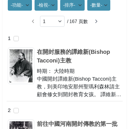
功能選項
檢視模式
排列
每頁筆數
上一頁
下一頁
/
167
頁數
1
在開封服務的譚維新(Bishop
Tacconi)主教
時期： 大陸時期
中國開封譚維新(Bishop Tacconi)主
教，到美印地安那州聖瑪利森林請主
顧會修女到開封教育女孩。 譚維新
(Bishop Tacconi)主教是位飽富經驗
的傳教士，他熱衷地想要在河南推廣
2
天主教家庭，卻屢屢受挫，因為神父
前往中國河南開封傳教的第一批
被禁止向婦女講道。傳教士只能向男