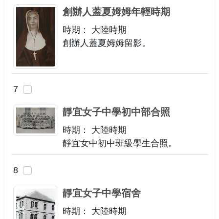
創辦人蓋夏姆姆年輕時期
Lawton），以及來自克利爾菲爾德
（Clearfield, Pa.）的約瑟夫·克林先
時期： 大陸時期
生（M. Joseph Kerin）。 美國修女
創辦人蓋夏姆姆留影。
集體前往東方，標誌著美國天主教會
活動邁出了新的一步。這件事被視為
傳教工作的先聲——傳教修女會將很
7
快向東方派遣熱心且充滿熱情的美國
成員。這次先鋒性的出發，必將對整
靜宜女子中學初中部合照
個美國的教會產生有利影響。我們希
時期： 大陸時期
望在不遠的將來，不再是六位，而是
靜宜女中初中班級學生合照。
一百零六位修女，像東河南的先驅一
樣，告別所有心愛之物，航向這個
8
「天朝帝國」（Celestial Empire），
那裡有正在等待的靈魂。
靜宜女子中學宿舍
時期： 大陸時期