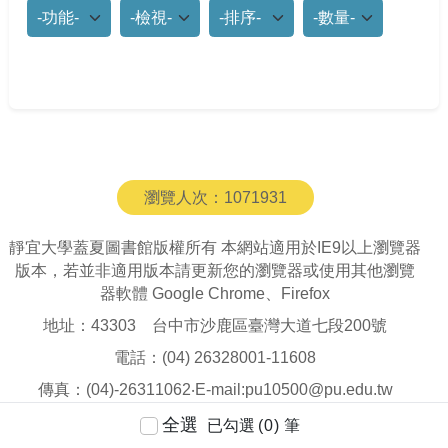
功能選項
檢視模式
排列
每頁筆數
瀏覽人次：
1071931
靜宜大學蓋夏圖書館版權所有 本網站適用於IE9以上瀏覽器
版本，若並非適用版本請更新您的瀏覽器或使用其他瀏覽
器軟體 Google Chrome、Firefox
地址：43303 台中市沙鹿區臺灣大道七段200號
電話：(04) 26328001-11608
傳真：(04)-26311062‧E-mail:pu10500@pu.edu.tw
全選
全選
已勾選
已勾選
0
0
筆
筆