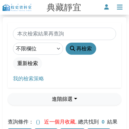
典藏靜宜
靜宜大學-校史資料室
使用者
打
搜尋
縮小查詢範圍
再檢索
重新檢索
我的檢索策略
進階篩選
查詢條件：
近一個月收藏,
總共找到
0
結果