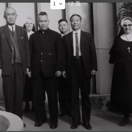
/
2
頁