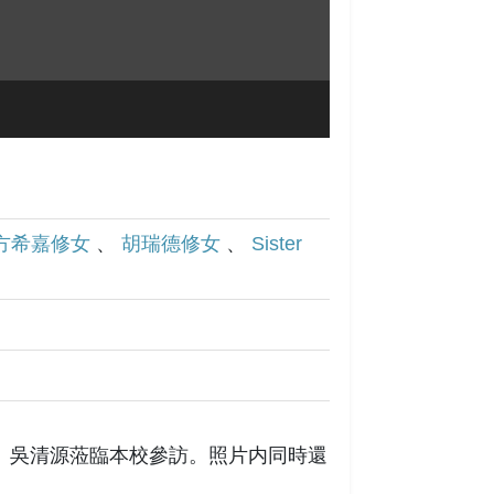
方希嘉修女
、
胡瑞德修女
、
Sister
」吳清源蒞臨本校參訪。照片内同時還