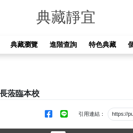
典藏靜宜
-校史資料室
典藏瀏覽
進階查詢
特色典藏
長蒞臨本校
分享至臉書
分享至Line
引用連結：