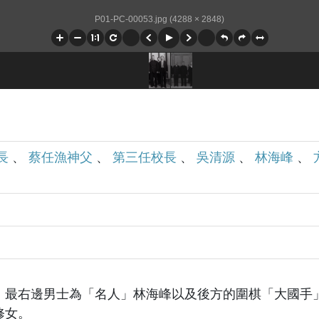
P01-PC-00053.jpg (4288 × 2848)
長
、
蔡任漁神父
、
第三任校長
、
吳清源
、
林海峰
、
，最右邊男士為「名人」林海峰以及後方的圍棋「大國手
修女。