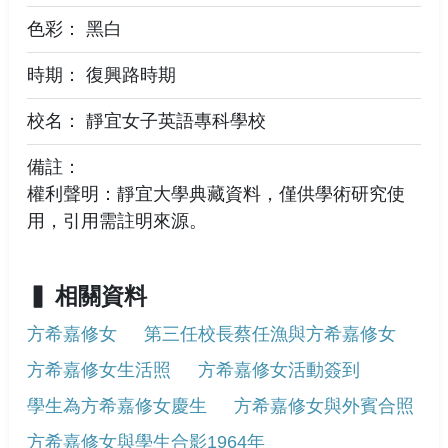
色彩： 黑白
時期： 復興路時期
校名： 靜宜女子英語專科學校
備註：
權利聲明：靜宜大學典藏資料，僅供學術研究使
用，引用需註明來源。
相關資料
方希嘉修女
第三任校長蔡任漁與方希嘉修女
方希嘉修女生活照
方希嘉修女活動簽到
學生為方希嘉修女慶生
方希嘉修女與外賓合照
方希嘉修女與學生合影1964年