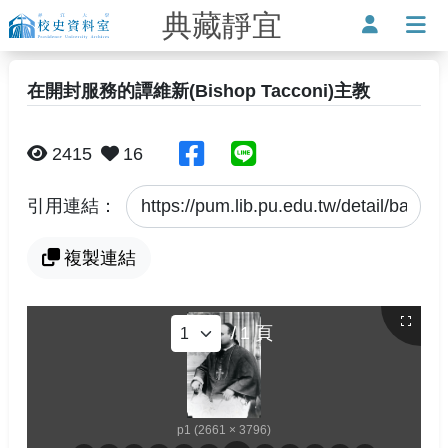
典藏靜宜
靜宜大學-校史資料室
使用者
打
在開封服務的譚維新(Bishop Tacconi)主教
分享至臉書
分享至Line
2415
16
引用連結：
複製連結
/
1
頁
p1 (2661 × 3796)