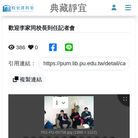
典藏靜宜
靜宜大學-校史資料室
使用者
打
歡迎李家同校長到任記者會
分享至臉書
分享至Line
386
0
引用連結：
複製連結
/
8
頁
P01-PU-00758.jpg (1986 × 1322)