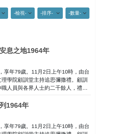
項
檢視模式
排列
每頁筆數
息之地1964年
，享年79歲。11月2日上午10時，由台
文理學院顧訓堂主持追思彌撒禮。顧訓
神職人員與各界人士約二千餘人，禮堂
。出殯隊伍與靈車經過台中市的主要街
抵達大度山麓台中示範公墓後，依照天
1964年
禮。鏡頭聚焦在神職人員的祝禱、靈柩
姆長眠之地的虔誠祈禱。蓋夏姆姆這位
，享年79歲。11月2日上午10時，由台
終實現了她的心願——長眠於這片她深