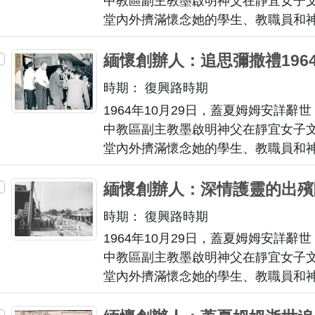
中教區副主教墨啟明神父在靜宜女子
深熱愛的土地。
堂內外擠滿懷念她的學生、教職員和
內滿布的花圈與輓聯，場面莊重肅穆
訓堂外，隨著靈柩的移動，學生和教
緬懷創辦人：追思彌撒禮196
姆院長對校園的深厚影響與師生的懷
時期： 復興路時期
1964年10月29日，蓋夏姆姆安詳辭世
中教區副主教墨啟明神父在靜宜女子
堂內外擠滿懷念她的學生、教職員和
內滿布的花圈與輓聯，場面莊重肅穆
的地位。
緬懷創辦人：深情護靈的出殯隊
時期： 復興路時期
1964年10月29日，蓋夏姆姆安詳辭世
中教區副主教墨啟明神父在靜宜女子
堂內外擠滿懷念她的學生、教職員和
內滿布的花圈與輓聯，場面莊重肅穆
發，經復興路、民權路、三民路及中