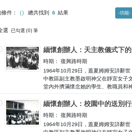
功能選
詢條件：
總共找到
6
結果
全選
已勾選
0
筆
緬懷創辦人：天主教儀式下的安
時期： 復興路時期
1964年10月29日，蓋夏姆姆安詳辭世
中教區副主教墨啟明神父在靜宜女子
堂內外擠滿懷念她的學生、教職員和
內滿布的花圈與輓聯，場面莊重肅穆
道復興路、民權路、三民路和中正路
緬懷創辦人：校園中的送別行列
主教儀式由墨啟明神父主持進行安葬
時期： 復興路時期
下葬時的神聖瞬間，送葬者在蓋夏姆
1964年10月29日，蓋夏姆姆安詳辭世
終身致力於中華女子教育的先驅，最