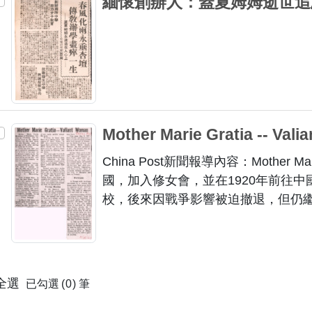
緬懷創辦人：蓋夏姆姆逝世追
公墓，送葬人群沿途相隨，默禱致意
姆送行。
Mother Marie Gratia -- Val
China Post新聞報導內容：Mother 
國，加入修女會，並在1920年前往
校，後來因戰爭影響被迫撤退，但仍
來到台灣，在台中創立靜宜大學，並
全選
已勾選
0
筆