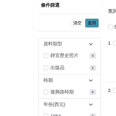
條件篩選
查
清空
套用
1
資料類型
靜宜歷史照片
4
出版品
2
時期
2
復興路時期
6
年份(西元)
1964