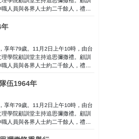
文理學院顧訓堂主持追思彌撒禮。顧訓
神職人員與各界人士約二千餘人，禮堂
，靜宜校園內，送別隊伍整齊列隊在顧
職員神情凝重地送行。深刻體現蓋夏姆
4年
念之情。
，享年79歲。11月2日上午10時，由台
文理學院顧訓堂主持追思彌撒禮。顧訓
神職人員與各界人士約二千餘人，禮堂
，顯示蓋夏姆姆院長深得人心備受敬仰
伍1964年
，享年79歲。11月2日上午10時，由台
文理學院顧訓堂主持追思彌撒禮。顧訓
神職人員與各界人士約二千餘人，禮堂
。彌撒結束後，出殯行列從校園中出
正路，擁護靈車至大度山麓的台中示範