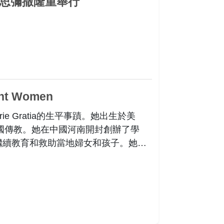
思彌撒隆重舉行
，路旁的群眾在深情的氛圍中為蓋夏姆
iant Women
Marie Gratia的生平事蹟。她出生於美
中國傳教。她在中國河南開封創辦了學
繼續教育和救助當地婦女和孩子。她後
獲得美國宗教上級和中國政府的表彰。