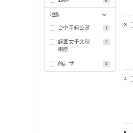
6
地點
3
台中示範公墓
1
靜宜女子文理
2
學院
顧訓堂
4
4