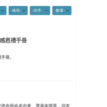
項
檢視模式
排列
每頁筆數
感恩禮手冊
禮手冊。
堂使命與命名由來。透過本簡章，信友