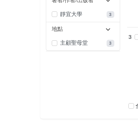
著者/作者/出版者
靜宜大學
3
地點
3
主顧聖母堂
3