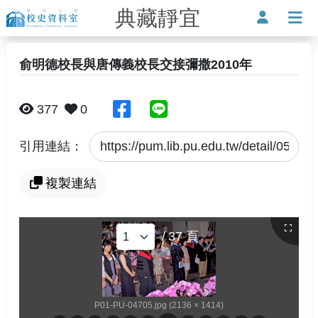
典藏靜宜
靜宜大學-校史資料室
使用者
打
俞明德校長與唐傳義校長交接彌撒2010年
分享至臉書
分享至Line
377
0
引用連結：
複製連結
/
37
頁
P01-PU-04705.jpg (2136 × 1414)