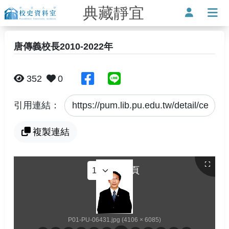
典藏靜宜
靜宜大學-校史資料室
使用者
打
唐傳義校長2010-2022年
分享至臉書
分享至Line
352
0
引用連結：
複製連結
/
1
頁
P01-PU-06431.jpg (4106 × 6085)