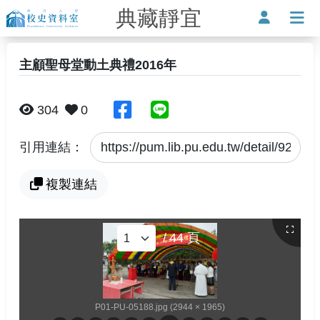
典藏靜宜
靜宜大學-校史資料室
使用者
打
主顧聖母堂動土典禮2016年
分享至臉書
分享至Line
304
0
引用連結：
複製連結
/
44
頁
P01-PU-05188.jpg (2944 × 1965)