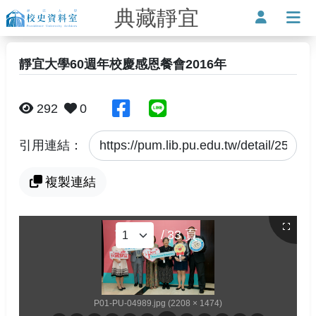
典藏靜宜
靜宜大學-校史資料室
使用者
打
靜宜大學60週年校慶感恩餐會2016年
分享至臉書
分享至Line
292
0
引用連結：
複製連結
/
33
頁
P01-PU-04989.jpg (2208 × 1474)